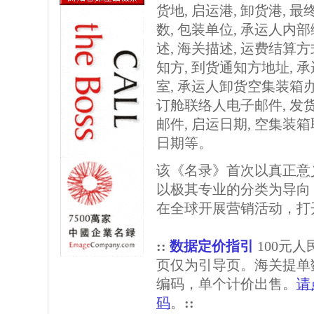
货地, 启运港, 卸货港, 最终
数, 包装单位, 承运人内部
述, 海关描述, 运费结算方
知方, 到货通知方地址,
室, 承运人卸货空集装箱办
订舱联络人电子邮件, 发
邮件, 启运日期, 空集装
日期等。
该《名录》首次以真正意
以极其专业的分类为导向
在全球开展营销活动，打
::
数据定价指引
100元
页仅为引导页。海关提单
编码，单个计价出售。
请
码
。
::