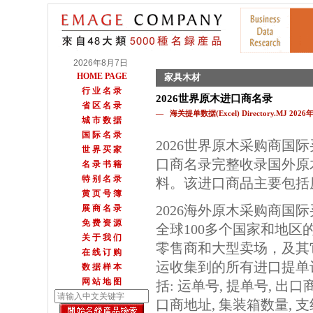
2026年8月7日
HOME PAGE
家具木材
行 业 名 录
2026世界原木进口商名录
省 区 名 录
— 海关提单数据(Excel) Directory.MJ 202
城 市 数 据
国 际 名 录
2026世界原木采购商国
世 界 买 家
口商名录完整收录国外原
名 录 书 籍
特 别 名 录
料。该进口商品主要包括
黄 页 号 簿
2026海外原木采购商国
展 商 名 录
免 费 资 源
全球100多个国家和地区
关 于 我 们
零售商和大型卖场，及其
在 线 订 购
运收集到的所有进口提单
数 据 样 本
网 站 地 图
括: 运单号, 提单号, 出口
口商地址, 集装箱数量, 支