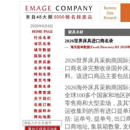
2026年8月8日
HOME PAGE
家具木材
行 业 名 录
2026世界床具进口商名录
省 区 名 录
— 海关提单数据(Excel) Directory.MJ 202
城 市 数 据
国 际 名 录
2026世界床具采购商国
世 界 买 家
口商名录完整收录国外床
名 录 书 籍
特 别 名 录
料。该进口商品主要包括
黄 页 号 簿
2026海外床具采购商国
展 商 名 录
免 费 资 源
全球100多个国家和地区
关 于 我 们
零售商和大型卖场，及其
在 线 订 购
运收集到的所有进口提单
数 据 样 本
网 站 地 图
括: 运单号, 提单号, 出口
口商地址, 集装箱数量, 支