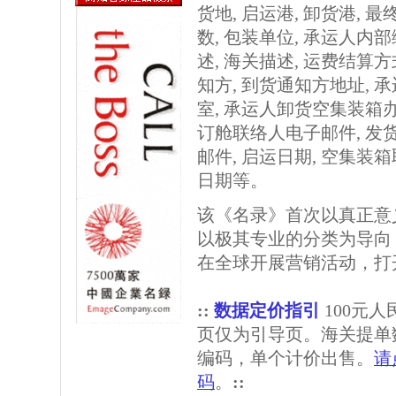
货地, 启运港, 卸货港, 最终
数, 包装单位, 承运人内部
述, 海关描述, 运费结算方
知方, 到货通知方地址,
室, 承运人卸货空集装箱办
订舱联络人电子邮件, 发
邮件, 启运日期, 空集装
日期等。
该《名录》首次以真正意
以极其专业的分类为导向
在全球开展营销活动，打
::
数据定价指引
100元
页仅为引导页。海关提单
编码，单个计价出售。
请
码
。
::