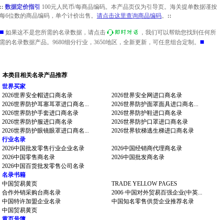
::
数据定价指引
100元人民币/每商品编码。本产品页仅为引导页。海关提单数据谨按
每6位数的商品编码，单个计价出售。
请点击这里查询商品编码
。
::
■
如果这不是您所需的名录数据，请点击
，我们可以帮助您找到任何所
■
需的名录数据产品。9680细分行业，3650地区，全新更新，可任意组合定制。
本类目相关名录产品推荐
世界买家
2026世界安全帽进口商名录
2026世界安全网进口商名录
2026世界防护耳塞耳罩进口商名...
2026世界防护面罩面具进口商名...
2026世界防护手套进口商名录
2026世界防护鞋进口商名录
2026世界防护服进口商名录
2026世界防护口罩进口商名录
2026世界防护眼镜眼罩进口商名...
2026世界软梯逃生梯进口商名录
行业名录
2026中国批发零售行业企业名录
2026中国经销商代理商名录
2026中国零售商名录
2026中国批发商名录
2026中国百货批发零售公司名录
名录书籍
中国贸易黄页
TRADE YELLOW PAGES
合作外销采购台商名录
2006·中国对外贸易百强企业(中英...
中国特许加盟企业名录
中国知名零售供货企业推荐名录
中国贸易黄页
黄页号簿