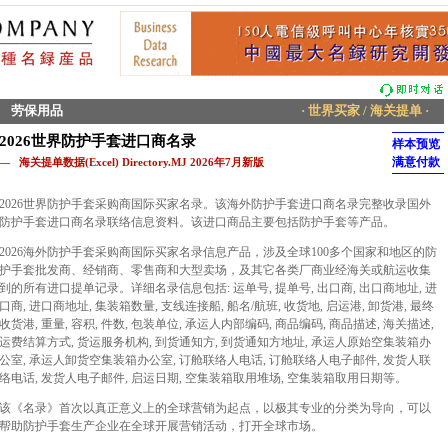
劳保用品
· 世界买家 / 海关提单 ·
2026世界防护手套进口商名录
样本预览
满意付款
— 海关提单数据(Excel) Directory.MJ 2026年7月新版
2026世界防护手套采购商国际买家名录。该海外防护手套进口商名录完整收录国外
防护手套进口商名录联络信息资料。该进口商品主要包括防护手套等产品。
2026海外防护手套采购商国际买家名录信息产品，涉及全球100多个国家和地区的防
护手套批发商、经销商、零售商和大型卖场，及其它各类厂商业经海关或航运收集
到的所有进口提单记录。详细名录信息包括: 运单号, 提单号, 出口商, 出口商地址, 进
口商, 进口商地址, 集装箱数量, 支线连接船, 船名/航班, 收货地, 启运港, 卸货港, 最终
收货港, 重量, 容积, 件数, 包装单位, 承运人内部编码, 商品编码, 商品描述, 海关描述,
运费结算方式, 货运服务机构, 到货通知方, 到货通知方地址, 承运人原始空集装箱办
公室, 承运人卸货空集装箱办公室, 订舱联络人电话, 订舱联络人电子邮件, 发货人联
络电话, 发货人电子邮件, 启运日期, 空集装箱取用堆场, 空集装箱取用日期等。
该《名录》首次以真正意义上的全球营销为起点，以极其专业的分类为导向，可以
帮助防护手套生产企业在全球开展营销活动，打开全球市场。