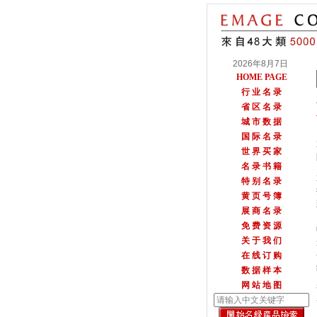
2026年8月7日
HOME PAGE
行 业 名 录
省 区 名 录
城 市 数 据
国 际 名 录
世 界 买 家
名 录 书 籍
特 别 名 录
黄 页 号 簿
展 商 名 录
免 费 资 源
关 于 我 们
在 线 订 购
数 据 样 本
网 站 地 图