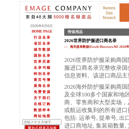
2026年8月6日
HOME PAGE
劳保用品
行 业 名 录
2026世界防护服进口商名录
省 区 名 录
— 海关提单数据(Excel) Directory.MJ 202
城 市 数 据
国 际 名 录
2026世界防护服采购商
世 界 买 家
服进口商名录完整收录国
名 录 书 籍
特 别 名 录
信息资料。该进口商品主
黄 页 号 簿
2026海外防护服采购商
展 商 名 录
免 费 资 源
及全球100多个国家和地
关 于 我 们
商、零售商和大型卖场，
在 线 订 购
或航运收集到的所有进口
数 据 样 本
网 站 地 图
包括: 运单号, 提单号, 出
进口商地址, 集装箱数量, 