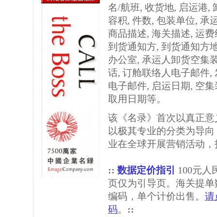
名/航班, 收货地, 启运港,
容积, 件数, 包装单位, 
商品描述, 海关描述, 运
到货通知方, 到货通知方
办公室, 承运人卸货空集
话, 订舱联络人电子邮件,
电子邮件, 启运日期, 空
取用日期等。
该《名录》首次以真正意
以极其专业的分类为导向
业在全球开展营销活动，
::
数据定价指引
100元
页仅为引导页。海关提单
编码，单个计价出售。
请
码
。
::