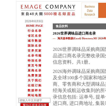
2026年8月9日
HOME PAGE
食品饮料
行 业 名 录
2026世界调味品进口商名录
省 区 名 录
— 海关提单数据(Excel) Directory.MJ 202
城 市 数 据
国 际 名 录
2026世界调味品采购商
世 界 买 家
品进口商名录完整收录国
名 录 书 籍
特 别 名 录
信息资料。共1册。
黄 页 号 簿
2026海外调味品采购商
展 商 名 录
免 费 资 源
及全球100多个国家和地
关 于 我 们
商、零售商和大型调味品
在 线 订 购
经海关或航运收集到的所
数 据 样 本
网 站 地 图
录信息包括: 运单号, 提单
进口商, 进口商地址, 集装