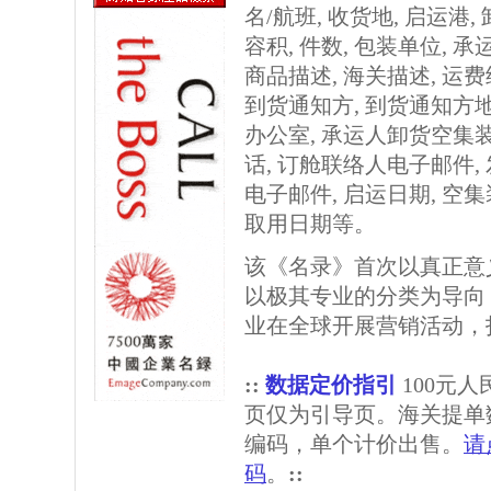
名/航班, 收货地, 启运港,
容积, 件数, 包装单位, 
商品描述, 海关描述, 运
到货通知方, 到货通知方
办公室, 承运人卸货空集
话, 订舱联络人电子邮件,
电子邮件, 启运日期, 空
取用日期等。
该《名录》首次以真正意
以极其专业的分类为导向
业在全球开展营销活动，
::
数据定价指引
100元
页仅为引导页。海关提单
编码，单个计价出售。
请
码
。
::