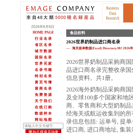
2026年8月8日
HOME PAGE
食品饮料
行 业 名 录
2026世界奶制品进口商名录
省 区 名 录
— 海关提单数据(Excel) Directory.MJ 202
城 市 数 据
国 际 名 录
2026世界奶制品采购商
世 界 买 家
品进口商名录完整收录国
名 录 书 籍
特 别 名 录
信息资料。共1册。
黄 页 号 簿
2026海外奶制品采购商
展 商 名 录
免 费 资 源
及全球100多个国家和地
关 于 我 们
商、零售商和大型奶制品
在 线 订 购
经海关或航运收集到的所
数 据 样 本
网 站 地 图
录信息包括: 运单号, 提单
进口商, 进口商地址, 集装