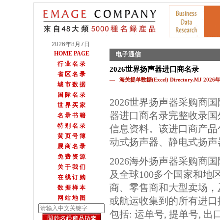
2026年8月7日
HOME PAGE
电子通信
行 业 名 录
2026世界扬声器进口商名录
省 区 名 录
— 海关提单数据(Excel) Directory.MJ 202
城 市 数 据
国 际 名 录
2026世界扬声器采购商
世 界 买 家
器进口商名录完整收录国
名 录 书 籍
特 别 名 录
信息资料。该进口商产品
黄 页 号 簿
动式扬声器、静电式扬声
展 商 名 录
免 费 资 源
2026海外扬声器采购商
关 于 我 们
及全球100多个国家和地
在 线 订 购
商、零售商和大型卖场，
数 据 样 本
网 站 地 图
或航运收集到的所有进口
包括: 运单号, 提单号, 出