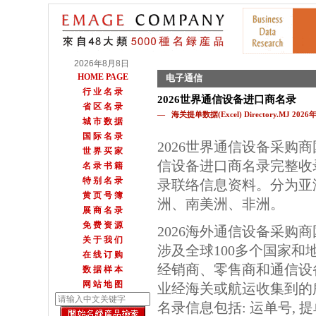
2026年8月8日
HOME PAGE
电子通信
行 业 名 录
2026世界通信设备进口商名录
省 区 名 录
— 海关提单数据(Excel) Directory.MJ 202
城 市 数 据
国 际 名 录
2026世界通信设备采购
世 界 买 家
信设备进口商名录完整收
名 录 书 籍
特 别 名 录
录联络信息资料。分为亚
黄 页 号 簿
洲、南美洲、非洲。
展 商 名 录
免 费 资 源
2026海外通信设备采购
关 于 我 们
涉及全球100多个国家和
在 线 订 购
经销商、零售商和通信设
数 据 样 本
网 站 地 图
业经海关或航运收集到的
名录信息包括: 运单号, 提