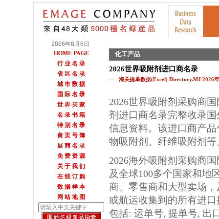
2026年8月6日
HOME PAGE
化工产品
行 业 名 录
2026世界吸附剂进口商名录
省 区 名 录
— 海关提单数据(Excel) Directory.MJ 202
城 市 数 据
国 际 名 录
2026世界吸附剂采购商
世 界 买 家
剂进口商名录完整收录国
名 录 书 籍
特 别 名 录
信息资料。该进口商产品
黄 页 号 簿
物吸附剂、纤维吸附剂等
展 商 名 录
免 费 资 源
2026海外吸附剂采购商
关 于 我 们
及全球100多个国家和地
在 线 订 购
商、零售商和大型卖场，
数 据 样 本
网 站 地 图
或航运收集到的所有进口
包括: 运单号, 提单号, 出