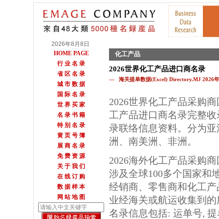
2026年8月8日
HOME PAGE
化工产品
行 业 名 录
2026世界化工产品进口商名录
省 区 名 录
— 海关提单数据(Excel) Directory.MJ 202
城 市 数 据
国 际 名 录
2026世界化工产品采购
世 界 买 家
工产品进口商名录完整收
名 录 书 籍
特 别 名 录
录联络信息资料。分为亚
黄 页 号 簿
洲、南美洲、非洲。
展 商 名 录
免 费 资 源
2026海外化工产品采购
关 于 我 们
涉及全球100多个国家和
在 线 订 购
经销商、零售商和化工产
数 据 样 本
网 站 地 图
业经海关或航运收集到的
名录信息包括: 运单号, 提