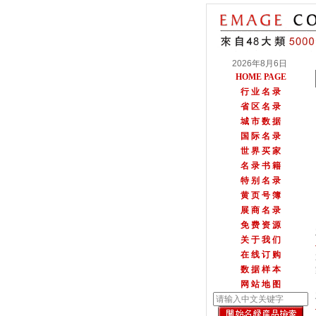
2026年8月6日
HOME PAGE
行 业 名 录
省 区 名 录
城 市 数 据
国 际 名 录
世 界 买 家
名 录 书 籍
特 别 名 录
黄 页 号 簿
展 商 名 录
免 费 资 源
关 于 我 们
在 线 订 购
数 据 样 本
网 站 地 图