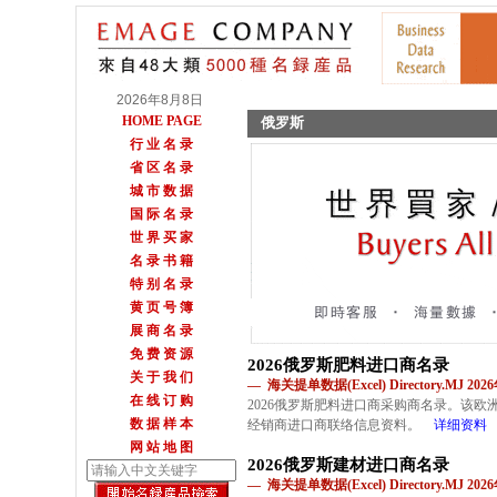
2026年8月8日
HOME PAGE
俄罗斯
行 业 名 录
省 区 名 录
城 市 数 据
国 际 名 录
世 界 买 家
名 录 书 籍
特 别 名 录
黄 页 号 簿
展 商 名 录
免 费 资 源
2026俄罗斯肥料进口商名录
关 于 我 们
— 海关提单数据(Excel) Directory.MJ 2
在 线 订 购
2026俄罗斯肥料进口商采购商名录。该
数 据 样 本
经销商进口商联络信息资料。
详细资料
网 站 地 图
2026俄罗斯建材进口商名录
— 海关提单数据(Excel) Directory.MJ 2