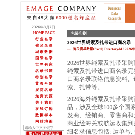
2026年8月7日
HOME PAGE
包装印刷
行 业 名 录
2026世界绳索及扎带进口商名录
省 区 名 录
— 海关提单数据(Excel) Directory.MJ 202
城 市 数 据
国 际 名 录
2026世界绳索及扎带采
世 界 买 家
绳索及扎带进口商名录完
名 录 书 籍
特 别 名 录
口商名录联络信息资料。
黄 页 号 簿
索、扎带等。
展 商 名 录
免 费 资 源
2026海外绳索及扎带采
关 于 我 们
品，涉及全球100多个国
在 线 订 购
发商、经销商、零售商和
数 据 样 本
网 站 地 图
商业经海关或航运收集到
细名录信息包括: 运单号, 