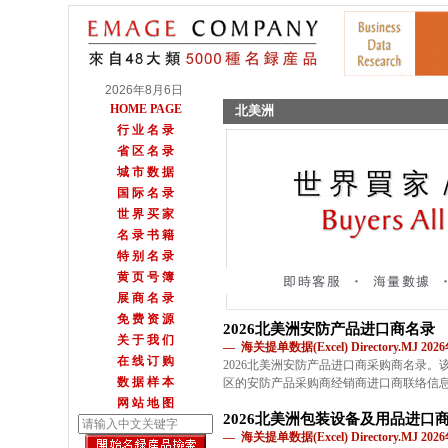
2026年8月6日
HOME PAGE
北美洲
行 业 名 录
省 区 名 录
城 市 数 据
国 际 名 录
世 界 买 家
名 录 书 籍
特 别 名 录
黄 页 号 簿
展 商 名 录
免 费 资 源
2026北美洲安防产品进口商名录
关 于 我 们
— 海关提单数据(Excel) Directory.MJ 2
在 线 订 购
2026北美洲安防产品进口商采购商名录
数 据 样 本
区的安防产品采购商经销商进口商联络信
网 站 地 图
2026北美洲包装设备及用品进口
— 海关提单数据(Excel) Directory.MJ 2