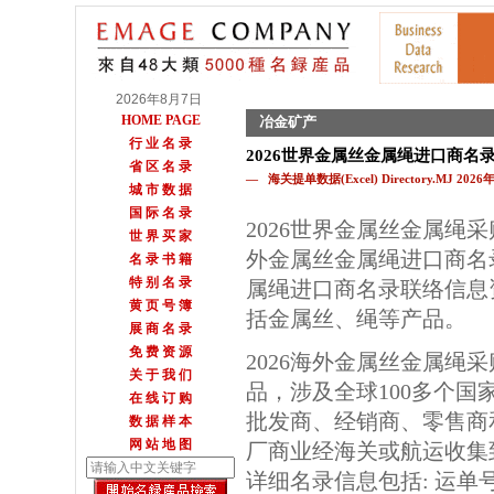
2026年8月7日
HOME PAGE
冶金矿产
行 业 名 录
2026世界金属丝金属绳进口商名
省 区 名 录
— 海关提单数据(Excel) Directory.MJ 202
城 市 数 据
国 际 名 录
2026世界金属丝金属绳
世 界 买 家
外金属丝金属绳进口商名
名 录 书 籍
特 别 名 录
属绳进口商名录联络信息
黄 页 号 簿
括金属丝、绳等产品。
展 商 名 录
免 费 资 源
2026海外金属丝金属绳
关 于 我 们
品，涉及全球100多个国
在 线 订 购
批发商、经销商、零售商
数 据 样 本
网 站 地 图
厂商业经海关或航运收集
详细名录信息包括: 运单号,