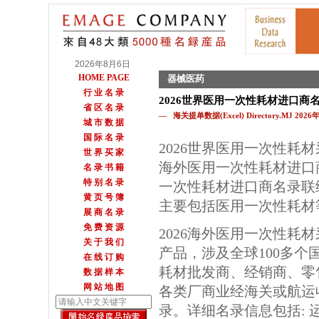
2026年8月6日
HOME PAGE
器械医药
行 业 名 录
2026世界医用一次性耗材进口商
省 区 名 录
— 海关提单数据(Excel) Directory.MJ 202
城 市 数 据
国 际 名 录
2026世界医用一次性耗
世 界 买 家
海外医用一次性耗材进口
名 录 书 籍
特 别 名 录
一次性耗材进口商名录联
黄 页 号 簿
主要包括医用一次性耗材
展 商 名 录
免 费 资 源
2026海外医用一次性耗
关 于 我 们
产品，涉及全球100多个
在 线 订 购
耗材批发商、经销商、零
数 据 样 本
网 站 地 图
各类厂商业经海关或航运
录。详细名录信息包括: 运单