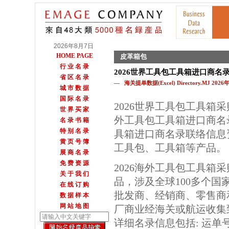
2026年8月7日
HOME PAGE
皮革箱包
行 业 名 录
2026世界工具包工具箱进口商名
省 区 名 录
— 海关提单数据(Excel) Directory.MJ 202
城 市 数 据
国 际 名 录
2026世界工具包工具箱
世 界 买 家
外工具包工具箱进口商名
名 录 书 籍
特 别 名 录
具箱进口商名录联络信息
黄 页 号 簿
工具包、工具箱等产品。
展 商 名 录
免 费 资 源
2026海外工具包工具箱
关 于 我 们
品，涉及全球100多个国
在 线 订 购
批发商、经销商、零售商
数 据 样 本
网 站 地 图
厂商业经海关或航运收集
详细名录信息包括: 运单号,