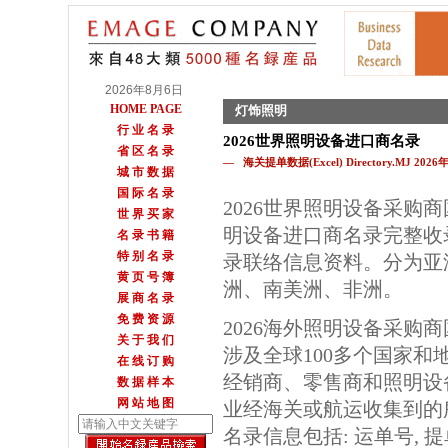
2026年8月6日
HOME PAGE
灯饰照明
行 业 名 录
2026世界照明设备进口商名录
省 区 名 录
— 海关提单数据(Excel) Directory.MJ 202
城 市 数 据
国 际 名 录
2026世界照明设备采购
世 界 买 家
明设备进口商名录完整收
名 录 书 籍
特 别 名 录
录联络信息资料。分为亚
黄 页 号 簿
洲、南美洲、非洲。
展 商 名 录
免 费 资 源
2026海外照明设备采购
关 于 我 们
涉及全球100多个国家和
在 线 订 购
经销商、零售商和照明设
数 据 样 本
网 站 地 图
业经海关或航运收集到的
名录信息包括: 运单号, 提