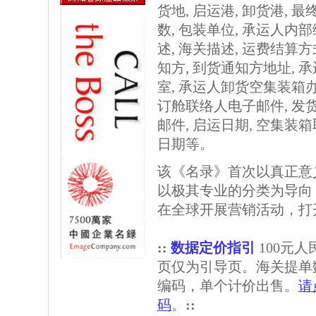
货地, 启运港, 卸货港, 最终
数, 包装单位, 承运人内部
述, 海关描述, 运费结算方
知方, 到货通知方地址,
室, 承运人卸货空集装箱办
订舱联络人电子邮件, 发
邮件, 启运日期, 空集装
日期等。
该《名录》首次以真正意
以极其专业的分类为导向
在全球开展营销活动，打
::
数据定价指引
100元
页仅为引导页。海关提单
编码，单个计价出售。
请
码
。
::