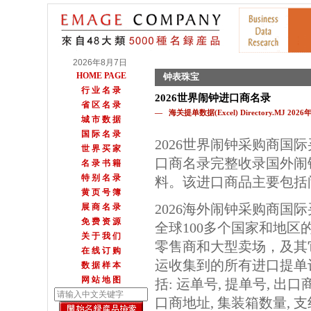
2026年8月7日
HOME PAGE
钟表珠宝
行 业 名 录
2026世界闹钟进口商名录
省 区 名 录
— 海关提单数据(Excel) Directory.MJ 202
城 市 数 据
国 际 名 录
2026世界闹钟采购商国
世 界 买 家
口商名录完整收录国外闹
名 录 书 籍
特 别 名 录
料。该进口商品主要包括
黄 页 号 簿
2026海外闹钟采购商国
展 商 名 录
免 费 资 源
全球100多个国家和地区
关 于 我 们
零售商和大型卖场，及其
在 线 订 购
运收集到的所有进口提单
数 据 样 本
网 站 地 图
括: 运单号, 提单号, 出口
口商地址, 集装箱数量, 支