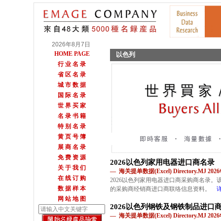
2026年8月7日
HOME PAGE
以色列
行 业 名 录
省 区 名 录
城 市 数 据
国 际 名 录
世 界 买 家
名 录 书 籍
特 别 名 录
黄 页 号 簿
展 商 名 录
免 费 资 源
2026以色列家用电器进口商名录
关 于 我 们
— 海关提单数据(Excel) Directory.MJ 2
在 线 订 购
2026以色列家用电器进口商采购商名录
数 据 样 本
的采购商经销商进口商联络信息资料。
网 站 地 图
2026以色列钢铁及钢铁制品进口
— 海关提单数据(Excel) Directory.MJ 2