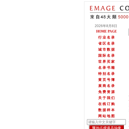
2026年8月8日
HOME PAGE
行 业 名 录
省 区 名 录
城 市 数 据
国 际 名 录
世 界 买 家
名 录 书 籍
特 别 名 录
黄 页 号 簿
展 商 名 录
免 费 资 源
关 于 我 们
在 线 订 购
数 据 样 本
网 站 地 图