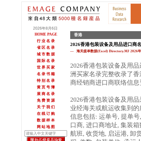
2026年8月6日
HOME PAGE
香港
行 业 名 录
2026香港包装设备及用品进口商
省 区 名 录
— 海关提单数据(Excel) Directory.MJ 202
城 市 数 据
国 际 名 录
2026香港包装设备及用
世 界 买 家
洲买家名录完整收录了香
名 录 书 籍
特 别 名 录
商经销商进口商联络信息
黄 页 号 簿
展 商 名 录
2026香港包装设备及用
免 费 资 源
业经海关或航运收集到的
关 于 我 们
在 线 订 购
信息包括: 运单号, 提单号,
数 据 样 本
口商, 进口商地址, 集装箱
网 站 地 图
航班, 收货地, 启运港, 卸