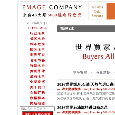
2026年8月7日
HOME PAGE
能源行业
行 业 名 录
省 区 名 录
城 市 数 据
国 际 名 录
世 界 买 家
名 录 书 籍
特 别 名 录
黄 页 号 簿
展 商 名 录
免 费 资 源
2026世界煤炭.石油.天然气进口商
关 于 我 们
— 海关提单数据(Excel) Directory.MJ 2
在 线 订 购
2026世界煤炭.石油.天然气采购商国际买
数 据 样 本
完整收录国外煤炭.石油.天然气进口商名
网 站 地 图
2026世界石油燃料进口商名录
— 海关提单数据(Excel) Directory.MJ 2