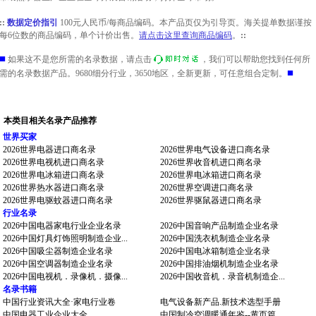
::
数据定价指引
100元人民币/每商品编码。本产品页仅为引导页。海关提单数据谨按
每6位数的商品编码，单个计价出售。
请点击这里查询商品编码
。
::
■
如果这不是您所需的名录数据，请点击
，我们可以帮助您找到任何所
■
需的名录数据产品。9680细分行业，3650地区，全新更新，可任意组合定制。
本类目相关名录产品推荐
世界买家
2026世界电器进口商名录
2026世界电气设备进口商名录
2026世界电视机进口商名录
2026世界收音机进口商名录
2026世界电冰箱进口商名录
2026世界电冰箱进口商名录
2026世界热水器进口商名录
2026世界空调进口商名录
2026世界电驱蚊器进口商名录
2026世界驱鼠器进口商名录
行业名录
2026中国电器家电行业企业名录
2026中国音响产品制造企业名录
2026中国灯具灯饰照明制造企业...
2026中国洗衣机制造企业名录
2026中国吸尘器制造企业名录
2026中国电冰箱制造企业名录
2026中国空调器制造企业名录
2026中国排油烟机制造企业名录
2026中国电视机．录像机．摄像...
2026中国收音机．录音机制造企...
名录书籍
中国行业资讯大全·家电行业卷
电气设备新产品.新技术选型手册
中国电器工业企业大全
中国制冷空调暖通年鉴--黄页篇