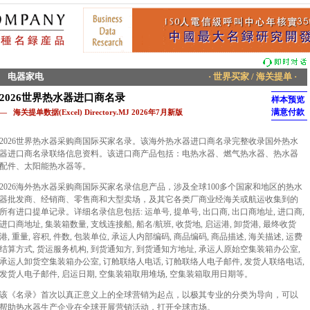
电器家电
· 世界买家 / 海关提单 ·
2026世界热水器进口商名录
样本预览
满意付款
— 海关提单数据(Excel) Directory.MJ 2026年7月新版
2026世界热水器采购商国际买家名录。该海外热水器进口商名录完整收录国外热水
器进口商名录联络信息资料。该进口商产品包括：电热水器、燃气热水器、热水器
配件、太阳能热水器等。
2026海外热水器采购商国际买家名录信息产品，涉及全球100多个国家和地区的热水
器批发商、经销商、零售商和大型卖场，及其它各类厂商业经海关或航运收集到的
所有进口提单记录。详细名录信息包括: 运单号, 提单号, 出口商, 出口商地址, 进口商,
进口商地址, 集装箱数量, 支线连接船, 船名/航班, 收货地, 启运港, 卸货港, 最终收货
港, 重量, 容积, 件数, 包装单位, 承运人内部编码, 商品编码, 商品描述, 海关描述, 运费
结算方式, 货运服务机构, 到货通知方, 到货通知方地址, 承运人原始空集装箱办公室,
承运人卸货空集装箱办公室, 订舱联络人电话, 订舱联络人电子邮件, 发货人联络电话,
发货人电子邮件, 启运日期, 空集装箱取用堆场, 空集装箱取用日期等。
该《名录》首次以真正意义上的全球营销为起点，以极其专业的分类为导向，可以
帮助热水器生产企业在全球开展营销活动，打开全球市场。