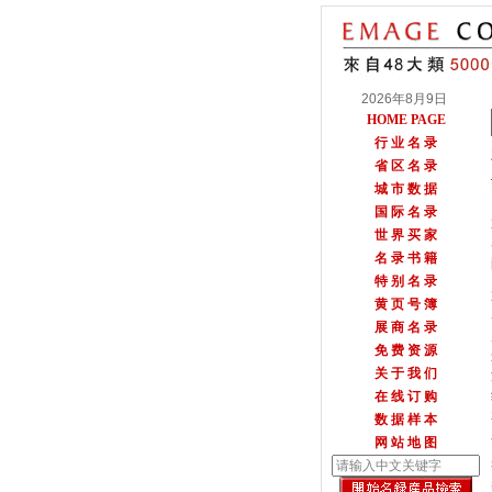
2026年8月9日
HOME PAGE
行 业 名 录
省 区 名 录
城 市 数 据
国 际 名 录
世 界 买 家
名 录 书 籍
特 别 名 录
黄 页 号 簿
展 商 名 录
免 费 资 源
关 于 我 们
在 线 订 购
数 据 样 本
网 站 地 图