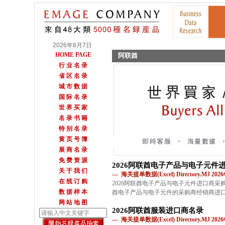
2026年8月7日
HOME PAGE
阿联酋
行 业 名 录
省 区 名 录
城 市 数 据
国 际 名 录
世 界 买 家
名 录 书 籍
特 别 名 录
黄 页 号 簿
展 商 名 录
免 费 资 源
2026阿联酋电子产品与电子元件
关 于 我 们
— 海关提单数据(Excel) Directory.MJ 2
在 线 订 购
2026阿联酋电子产品与电子元件进口商
数 据 样 本
酋电子产品与电子元件的采购商经销商进
网 站 地 图
2026阿联酋服装进口商名录
— 海关提单数据(Excel) Directory.MJ 2